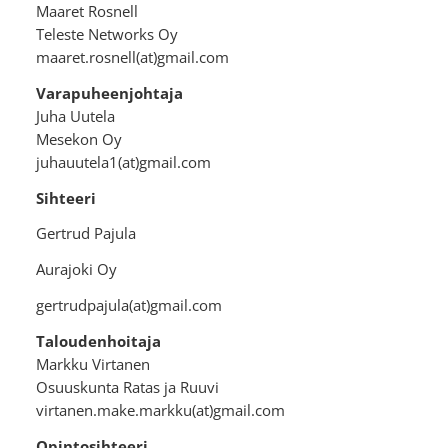
Maaret Rosnell
Teleste Networks Oy
maaret.rosnell(at)gmail.com
Varapuheenjohtaja
Juha Uutela
Mesekon Oy
juhauutela1(at)gmail.com
Sihteeri
Gertrud Pajula
Aurajoki Oy
gertrudpajula(at)gmail.com
Taloudenhoitaja
Markku Virtanen
Osuuskunta Ratas ja Ruuvi
virtanen.make.markku(at)gmail.com
Opintosihteeri