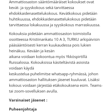
Ammattiosaston sääntömääräiset kokoukset ovat
kevät- ja syyskokous sekä tarvittaessa
ehdokkaidenasettelukokous. Kevätkokous pidetään
huhtikuussa, ehdokkaidenasettelukokous pidetään
tarvittaessa lokakuussa ja syyskokous marraskuussa.
Kokouksia pidetään ammattiosaston toimistolla
osoitteessa Kristiinankatu 10 A 3, TURKU arkipäivisin
pääsääntöisesti kerran kuukaudessa pois lukien
heinäkuu. Kevään ja kesän
aikana voidaan kokoontua myös Ykköspirtillä
Ruissalossa. Kokouksissa käsiteltävistä asioista
voidaan käydä
keskustelua puhelimitse whatsapp-ryhmässä, johon
ammattiosaston hallituksen jäsenet kuuluvat. Lisäksi
kokous voidaan järjestää etäkokouksena esim. Teams-
tai zoom-sovelluksen avulla.
Varsinaiset jäsenet :
Puheenjohtaja