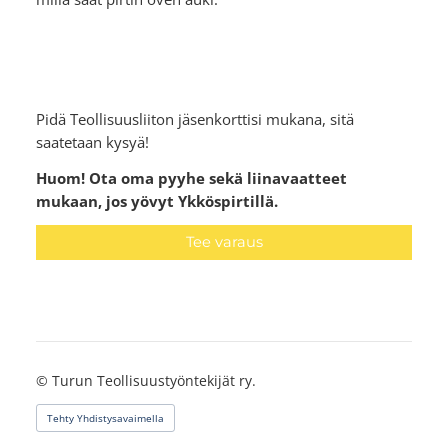
Pidä Teollisuusliiton jäsenkorttisi mukana, sitä
saatetaan kysyä!
Huom! Ota oma pyyhe sekä liinavaatteet
mukaan, jos yövyt Ykköspirtillä.
Tee varaus
©
Turun Teollisuustyöntekijät ry.
Tehty Yhdistysavaimella