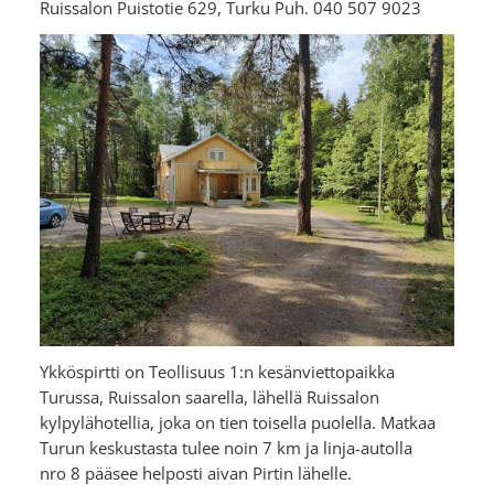
Ruissalon Puistotie 629, Turku Puh. 040 507 9023
Ykköspirtti on Teollisuus 1:n kesänviettopaikka
Turussa, Ruissalon saarella, lähellä Ruissalon
kylpylähotellia, joka on tien toisella puolella. Matkaa
Turun keskustasta tulee noin 7 km ja linja-autolla
nro 8 pääsee helposti aivan Pirtin lähelle.