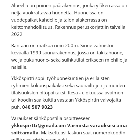
Alueella on puinen päärakennus, jonka yläkerrassa on
neljä vuokrattavaa huonetta. Huoneissa on
vuodepaikat kahdelle ja talon alakerrassa on
keittomahdollisuus. Rakennus peruskorjattiin talvella
2022
Rantaan on matkaa noin 200m. Sinne valmistui
keväällä 1999 saunarakennus, jossa on takkahuone,
wc ja pukuhuone- sekä suihkutilat erikseen miehille ja
naisille.
Ykköspirtti sopii työhuonekuntien ja erilaisten
ryhmien kokouspaikaksi sekä saunailtojen ja muiden
tilaisuuksien pitopaikaksi. Kesä - elokuussa avaimen
tai koodin saa kuittia vastaan Ykköspirtin valvojalta
puh.
040 507 9023
Varaukset sähköpostilla osoitteeseen
ykkospirtti@gmail.com
Varmista varauksesi aina
soittamalla.
Maksettuasi laskun saat numerokoodin
millä saat pirtin oven auki.