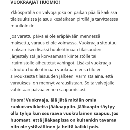
VUOKRAAJAT HUOMIO!
Ykköspirtillä on valvoja joka on paikan päällä kaikissa
tilaisuuksissa ja asuu kesäaikaan pirtillä ja tarvittaessa
muulloinkin.
Jos varattu päivä ei ole eräpäivään mennessä
maksettu, varaus ei ole voimassa. Vuokraaja sitoutuu
maksamisen lisäksi huolehtimaan tilaisuuden
järjestelyistä ja korvaamaan kiinteistölle tai
irtaimistolle aiheutetut vahingot. Lisäksi vuokraaja
sitoutuu huolehtimaan vuokraamiensa tilojen
siivouksesta tilaisuuden jälkeen. Varmista aina, että
varauksesi on mennyt varauslistaan. Soita valvojalle
vähintään päivää ennen saapumistasi.
Huom! Vuokraaja, älä jätä mitään omia
ruokatarvikkeita jääkaappiin. Jääkaapin täytyy
olla tyhjä kun seuraava vuokralainen saapuu. Jos
huomaat, että jääkaapissa on kuitenkin tavaraa
niin ole ystävällinen ja heitä kaikki pois.