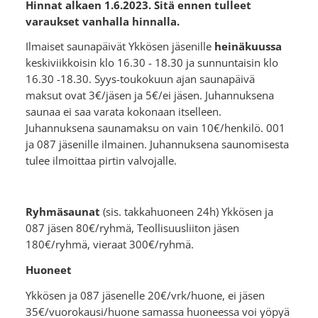
Hinnat alkaen 1.6.2023. Sitä ennen tulleet
varaukset vanhalla hinnalla.
Ilmaiset saunapäivät Ykkösen jäsenille
heinäkuussa
keskiviikkoisin klo 16.30 - 18.30 ja sunnuntaisin klo
16.30 -18.30. Syys-toukokuun ajan saunapäivä
maksut ovat 3€/jäsen ja 5€/ei jäsen. Juhannuksena
saunaa ei saa varata kokonaan itselleen.
Juhannuksena saunamaksu on vain 10€/henkilö. 001
ja 087 jäsenille ilmainen. Juhannuksena saunomisesta
tulee ilmoittaa pirtin valvojalle.
Ryhmäsaunat
(sis. takkahuoneen 24h) Ykkösen ja
087 jäsen 80€/ryhmä, Teollisuusliiton jäsen
180€/ryhmä, vieraat 300€/ryhmä.
Huoneet
Ykkösen ja 087 jäsenelle 20€/vrk/huone, ei jäsen
35€/vuorokausi/huone samassa huoneessa voi yöpyä