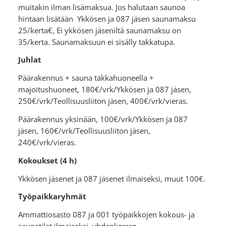
muitakin ilman lisämaksua. Jos halutaan saunoa
hintaan lisätään Ykkösen ja 087 jäsen saunamaksu
25/kerta€, Ei ykkösen jäseniltä saunamaksu on
35/kerta. Saunamaksuun ei sisälly takkatupa.
Juhlat
Päärakennus + sauna takkahuoneella +
majoitushuoneet, 180€/vrk/Ykkösen ja 087 jäsen,
250€/vrk/Teollisuusliiton jäsen, 400€/vrk/vieras.
Päärakennus yksinään, 100€/vrk/Ykkösen ja 087
jäsen, 160€/vrk/Teollisuusliiton jäsen,
240€/vrk/vieras.
Kokoukset (4 h)
Ykkösen jäsenet ja 087 jäsenet ilmaiseksi, muut 100€.
Työpaikkaryhmät
Ammattiosasto 087 ja 001 työpaikkojen kokous- ja